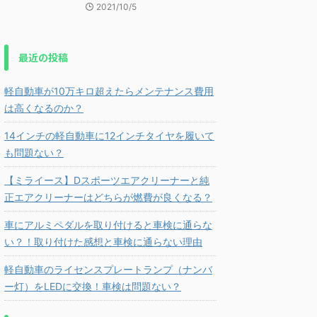
2021/10/5
最近の投稿
軽自動車が10万キロ超えたらメンテナンス費用
は高くなるのか？
14インチの軽自動車に12インチタイヤを履いて
も問題ない？
【ミライース】Dスポーツエアクリーナーと純
正エアクリーナーはどちらが燃費が良くなる？
車にアルミペダルを取り付けると車検に通らな
い？！取り付けた感想と車検に通らない理由
軽自動車のライセンスプレートランプ（ナンバ
ー灯）をLEDに交換！車検は問題ない？